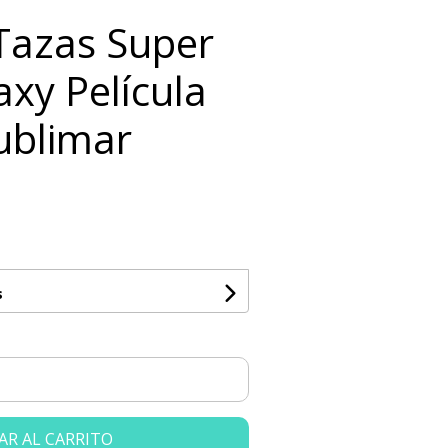
 Tazas Super
xy Película
ublimar
s
AR AL CARRITO