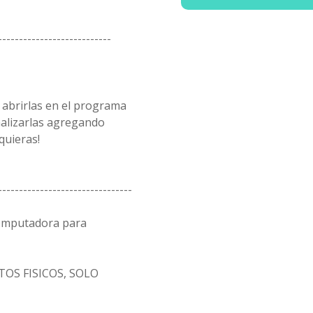
---------------------------
 abrirlas en el programa
alizarlas agregando
quieras!
--------------------------------
computadora para
OS FISICOS, SOLO