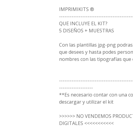
IMPRIMIKITS ®
-----------------------------------------
QUE INCLUYE EL KIT?
5 DISEÑOS + MUESTRAS
Con las plantillas jpg-png podras
que desees y hasta podes person
nombres con las tipografías que 
-----------------------------------------
-------------------
**Es necesario contar con una 
descargar y utilizar el kit
>>>>>> NO VENDEMOS PRODUCT
DIGITALES <<<<<<<<<<<