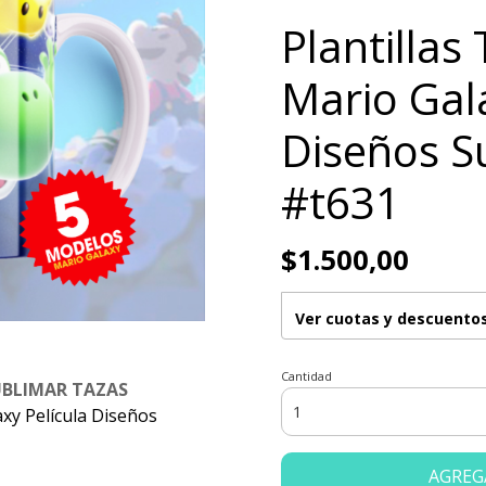
Plantillas
Mario Gala
Diseños S
#t631
$1.500,00
Ver cuotas y descuento
Cantidad
UBLIMAR TAZAS
axy Película Diseños
AGREG