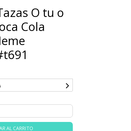
 Tazas O tu o
oca Cola
Meme
#t691
s
AR AL CARRITO