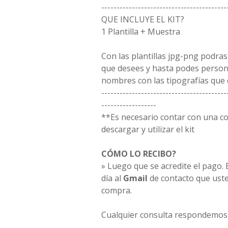
-----------------------------------------
QUE INCLUYE EL KIT?
1 Plantilla + Muestra
Con las plantillas jpg-png podras
que desees y hasta podes person
nombres con las tipografías que 
-----------------------------------------
------------------
**Es necesario contar con una 
descargar y utilizar el kit
CÓMO LO RECIBO?
» Luego que se acredite el pago. E
día al
Gmail
de contacto que uste
compra.
Cualquier consulta respondemos 