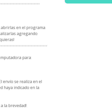
---------------------------
 abrirlas en el programa
alizarlas agregando
quieras!
--------------------------------
computadora para
l envío se realiza en el
d haya indicado en la
a la brevedad!