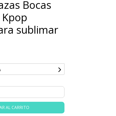
Tazas Bocas
 Kpop
ara sublimar
s
AR AL CARRITO