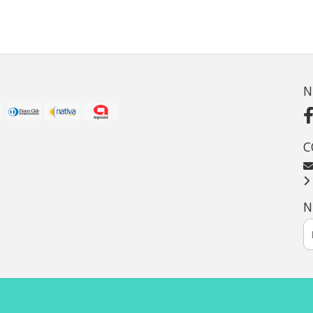
N
C
N