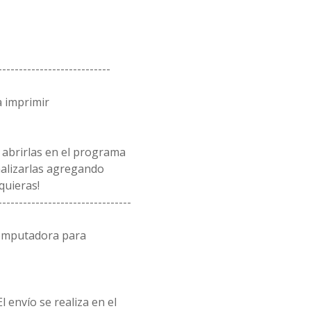
---------------------------
a imprimir
 abrirlas en el programa
alizarlas agregando
quieras!
--------------------------------
computadora para
l envío se realiza en el