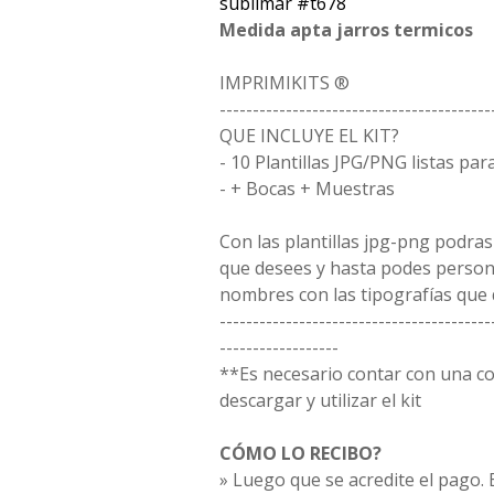
sublimar #t678
Medida apta jarros termicos
IMPRIMIKITS ®
-----------------------------------------
QUE INCLUYE EL KIT?
- 10 Plantillas JPG/PNG listas par
- + Bocas + Muestras
Con las plantillas jpg-png podras
que desees y hasta podes person
nombres con las tipografías que 
-----------------------------------------
------------------
**Es necesario contar con una 
descargar y utilizar el kit
CÓMO LO RECIBO?
» Luego que se acredite el pago. E