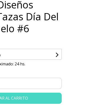
 Diseños
Tazas Día Del
elo #6
s
ximado: 24 hs.
AR AL CARRITO