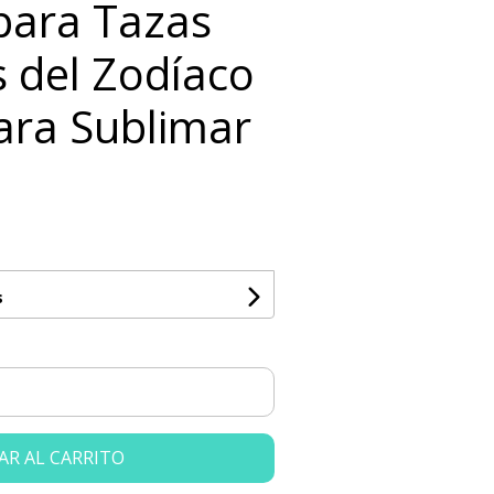
 para Tazas
s del Zodíaco
ara Sublimar
s
AR AL CARRITO