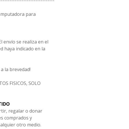
--------------------------------
computadora para
l envío se realiza en el
d haya indicado en la
a la brevedad!
OS FISICOS, SOLO
TIDO
tir, regalar o donar
les comprados y
alquier otro medio.