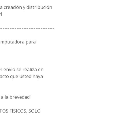
 creación y distribución
!
--------------------------------
computadora para
l envío se realiza en
acto que usted haya
a la brevedad!
OS FISICOS, SOLO