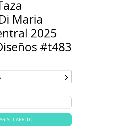
 Taza
Di Maria
entral 2025
Diseños #t483
s
AR AL CARRITO