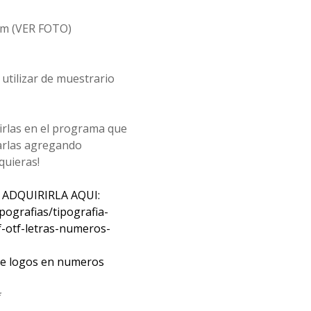
m (VER FOTO)
utilizar de muestrario
rirlas en el programa que
arlas agregando
quieras!
 ADQUIRIRLA AQUI:
pografias/tipografia-
f-otf-letras-numeros-
uye logos en numeros
*