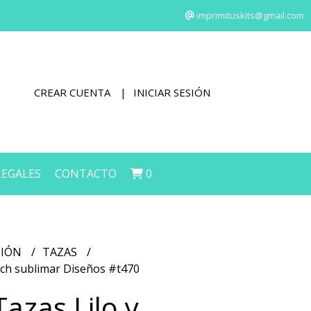
imprimituskits@gmail.com
CREAR CUENTA
INICIAR SESIÓN
LEGALES
CONTACTO
0
CIÓN
TAZAS
titch sublimar Diseños #t470
Tazas Lilo y