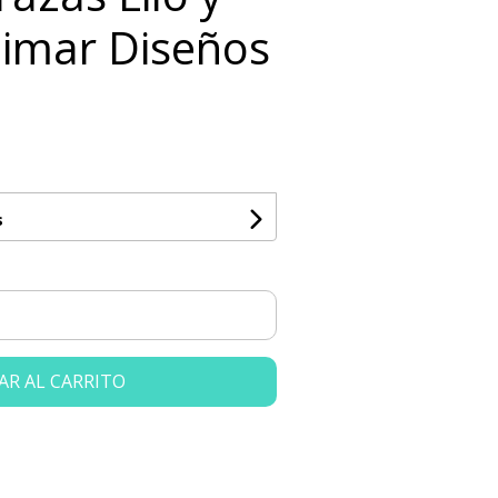
limar Diseños
s
AR AL CARRITO