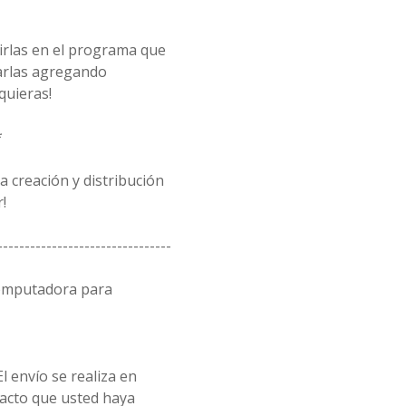
rirlas en el programa que
arlas agregando
quieras!
*
 creación y distribución
!
--------------------------------
computadora para
l envío se realiza en
acto que usted haya