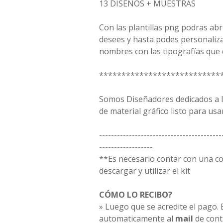
13 DISEÑOS + MUESTRAS
Con las plantillas png podras ab
desees y hasta podes personaliz
nombres con las tipografías que 
***************************
Somos Diseñadores dedicados a la
de material gráfico listo para usar
-----------------------------------------
------------------
**Es necesario contar con una 
descargar y utilizar el kit
CÓMO LO RECIBO?
» Luego que se acredite el pago. E
automaticamente al
mail
de cont