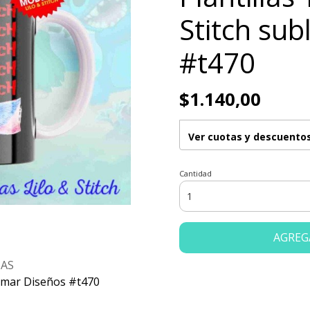
Stitch sub
#t470
$1.140,00
Ver cuotas y descuento
Cantidad
AGREG
ZAS
blimar Diseños #t470