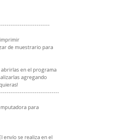
---------------------------
 imprimir
zar de muestrario para
 abrirlas en el programa
alizarlas agregando
quieras!
--------------------------------
computadora para
l envío se realiza en el