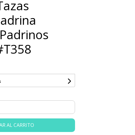
 Tazas
adrina
Padrinos
#T358
s
AR AL CARRITO