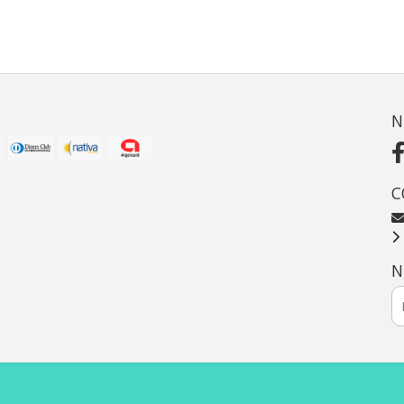
N
C
N