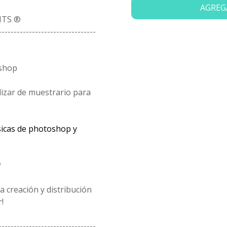
AGREG
ITS ®
--------------------------------
oshop
lizar de muestrario para
sicas de photoshop y
*
 creación y distribución
!
--------------------------------