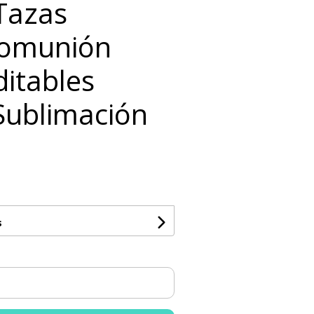
 Tazas
Comunión
ditables
Sublimación
s