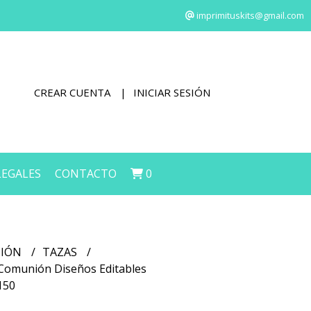
imprimituskits@gmail.com
CREAR CUENTA
INICIAR SESIÓN
LEGALES
CONTACTO
0
CIÓN
TAZAS
 Comunión Diseños Editables
150