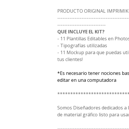
PRODUCTO ORIGINAL IMPRIMIK
-----------------------------------------
----------------------------
QUE INCLUYE EL KIT?
- 11 Plantillas Editables en Phot
- Tipografías utilizadas
- 11 Mockup para que puedas uti
tus clientes!
*Es necesario tener nociones ba
editar en una computadora
***************************
Somos Diseñadores dedicados a la
de material gráfico listo para usar
-----------------------------------------