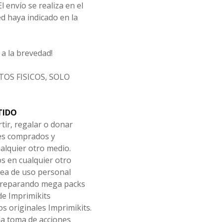
l envío se realiza en el
d haya indicado en la
a la brevedad!
OS FISICOS, SOLO
TIDO
tir, regalar o donar
les comprados y
alquier otro medio.
os en cualquier otro
ea de uso personal
 preparando mega packs
de Imprimikits
s originales Imprimikits.
la toma de acciones