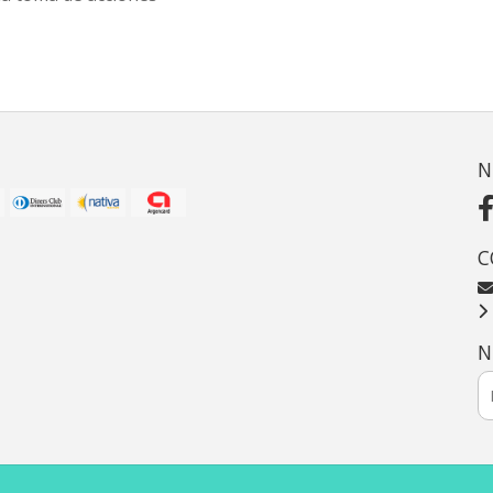
N
C
N