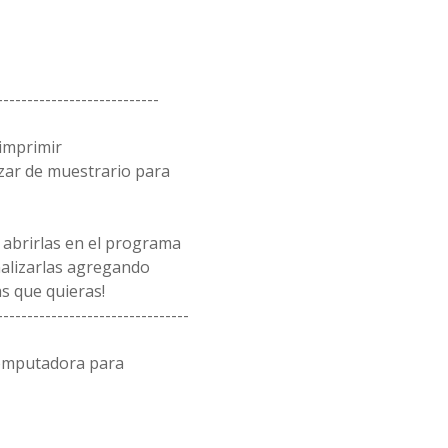
---------------------------
 imprimir
zar de muestrario para
 abrirlas en el programa
alizarlas agregando
s que quieras!
--------------------------------
computadora para