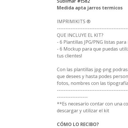
Sublimar #t582
Medida apta jarros termicos
IMPRIMIKITS ®
-----------------------------------------
QUE INCLUYE EL KIT?
- 6 Plantillas JPG/PNG listas para
- 6 Mockup para que puedas utili
tus clientes!
Con las plantillas jpg-png podras
que desees y hasta podes person
fotos, nombres con las tipografía
-----------------------------------------
------------------
**Es necesario contar con una 
descargar y utilizar el kit
CÓMO LO RECIBO?